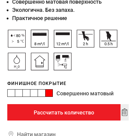
Совершенно матовая поверхность
Экологична. Без запаха.
Практичное решение
80
5
8 m²/l
12 m²/l
2
h
0.5
h
ФИНИШНОЕ ПОКРЫТИЕ
Совершенно матовый
Рассчитать количество
Add
to
wishl
Найти магазин