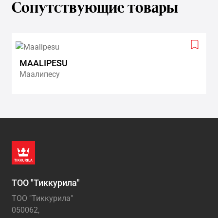
Сопутствующие товары
Add
to
MAALIPESU
wishlis
Маалипесу
ТОО "Тиккурила"
ТОО "Тиккурила"
050062,