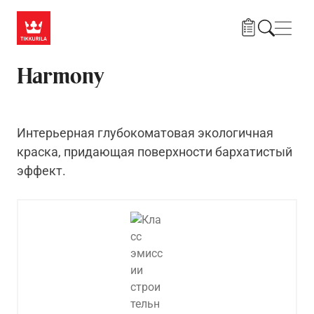
Skip to main content
Нави
Harmony
Интерьерная глубокоматовая экологичная
краска, придающая поверхности бархатистый
эффект.