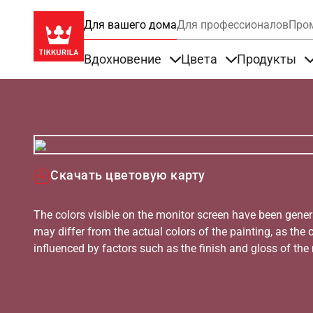
Для вашего дома
Для профессионалов
Про
Вдохновение
Цвета
Продукты
Items under Вдохновение
Items under Цве
Скачать цветовую карту
The colors visible on the monitor screen have been gener
may differ from the actual colors of the painting, as the c
influenced by factors such as the finish and gloss of the m