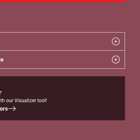
ия
r
th our Visualizer tool!
ors