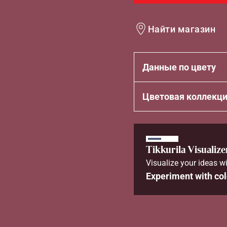
Найти магазин
Данные по цвету
Цветовая коллекц
Tikkurila Visualize
Visualize your ideas wi
Experiment with col