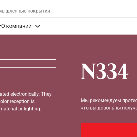
Skip to main content
мышленные покрытия
О компании
та
Items under Продукты
Items under О компании
N334
ated electronically. They
Мы рекомендуем протест
olor reception is
что вы довольны получ
aterial or lighting.