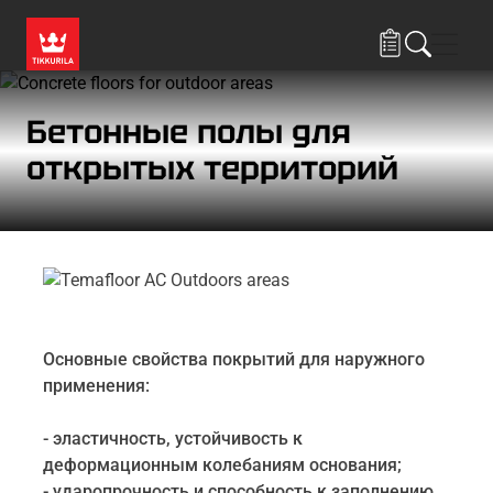
Skip to main content
Нави
Бетонные полы для
открытых территорий
Основные свойства покрытий для наружного
применения:
- эластичность, устойчивость к
деформационным колебаниям основания;
- ударопрочность и способность к заполнению