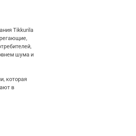
ния Tikkurila
ерегающие,
отребителей,
овнем шума и
и, которая
кают в