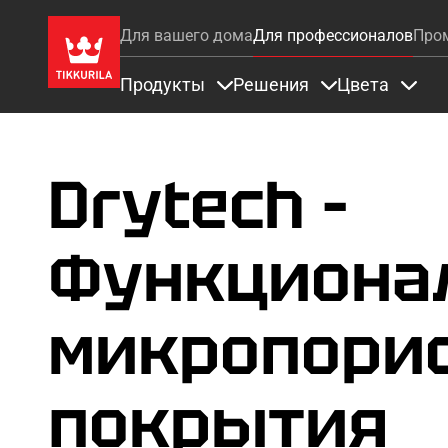
Для вашего дома
Для профессионалов
Про
Продукты
Решения
Цвета
Items under Продукты
Items under Ре
Items
Drytech –
Функциона
микропори
покрытия