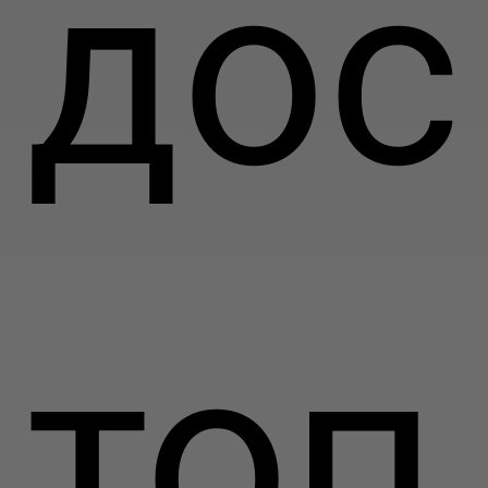
дос
топ