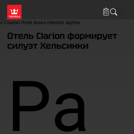
Skip to main content
Нави
Отель Clarion формирует
силуэт Хельсинки
Ра