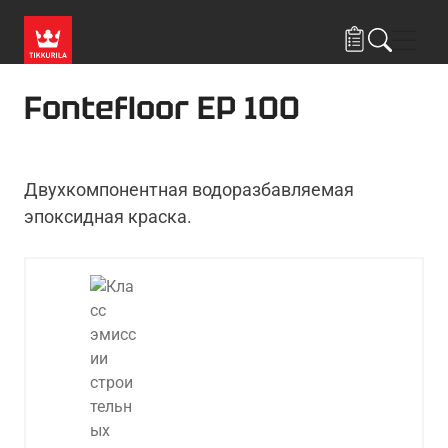
Skip to main content
Нави
Fontefloor EP 100
Двухкомпонентная водоразбавляемая
эпоксидная краска.