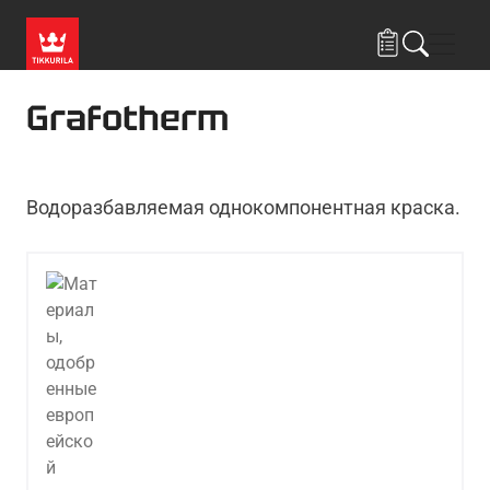
Skip to main content
Нави
Grafotherm
Водоразбавляемая однокомпонентная краска.