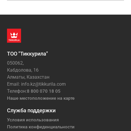
ТОО "Тиккурила"
050062,
Кабдолова, 16
Алматы, Казахстан
Email: info.kz@tikkurila.com
Телефон:
8 800 070 18 05
Наше местоположение на карте
Служба поддержки
Условия использования
Политика конфиденциальности