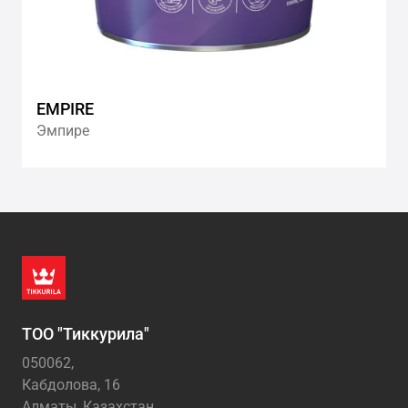
EMPIRE
Эмпире
ТОО "Тиккурила"
050062,
Кабдолова, 16
Алматы, Казахстан