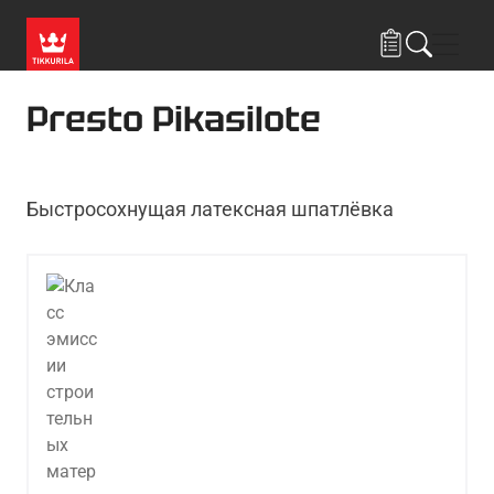
Skip to main content
Нави
Presto Pikasilote
Быстросохнущая латексная шпатлёвка