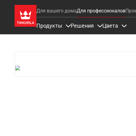
Для вашего дома
Для профессионалов
Про
Продукты
Решения
Цвета
Items under Продукты
Items under Ре
Items