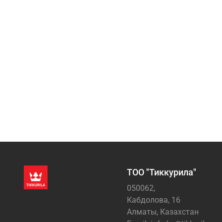
ТОО "Тиккурила"
050062,
Кабдолова, 16
Алматы, Казахстан