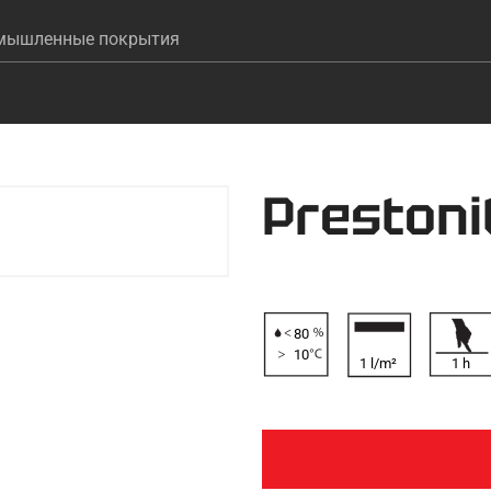
Skip to main content
мышленные покрытия
шения
 under Цвета
Prestoni
80
10
1 l/m²
1
h