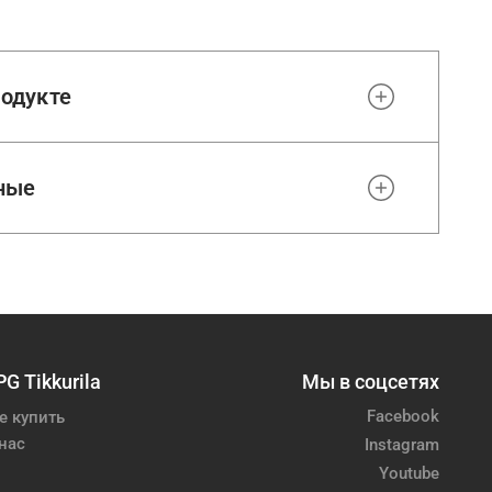
одукте
ные
PG Tikkurila
Мы в соцсетях
Facebook
е купить
нас
Instagram
Youtube