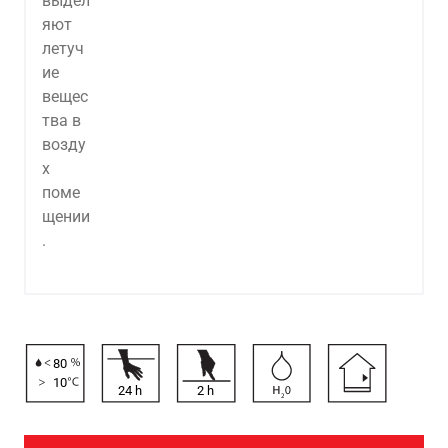
Алдыңғы
Вперёд
80
10
24
h
2
h