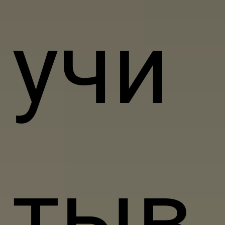
учи
тыв