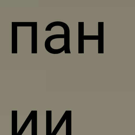
пан
ии,