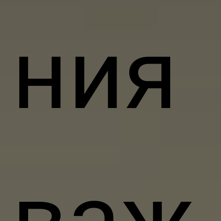
ния
важ