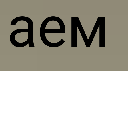
аем
ый