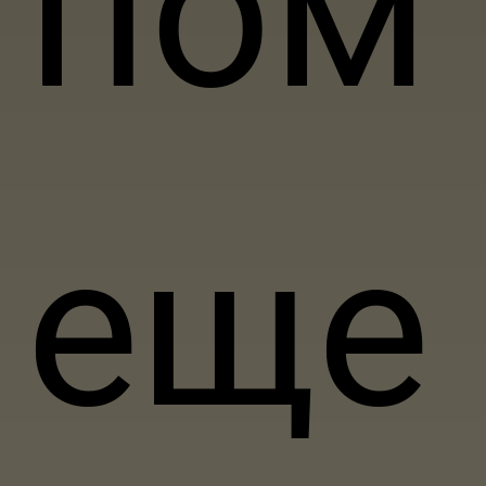
пом
еще