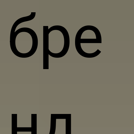
бре
нд