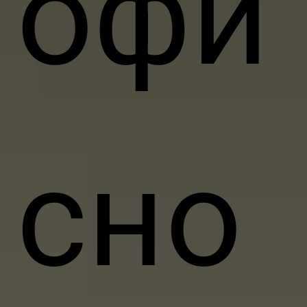
офи
сно