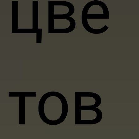
цве
тов