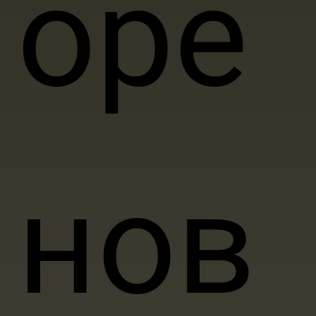
оре
нов